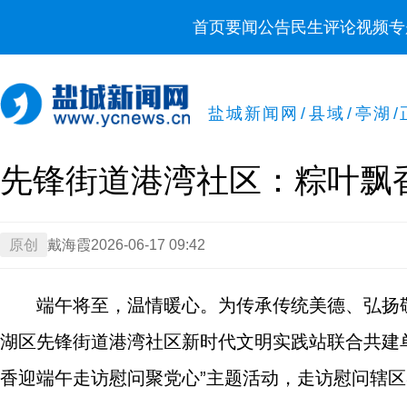
首页
要闻
公告
民生
评论
视频
专
盐城新闻网
/
县域
/
亭湖
/
先锋街道港湾社区：粽叶飘
原创
戴海霞
2026-06-17 09:42
端午将至，温情暖心。为传承传统美德、弘扬
湖区先锋街道港湾社区新时代文明实践站联合共建
香迎端午走访慰问聚党心”主题活动，走访慰问辖区