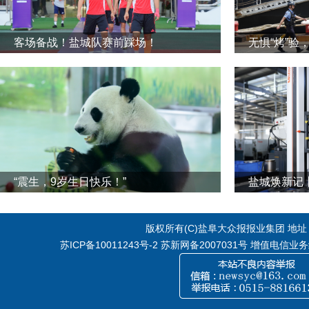
客场备战！盐城队赛前踩场！
无惧“烤”验
“震生，9岁生日快乐！”
版权所有(C)盐阜大众报报业集团 地址：江
苏ICP备10011243号-2
苏新网备2007031号 增值电信业务