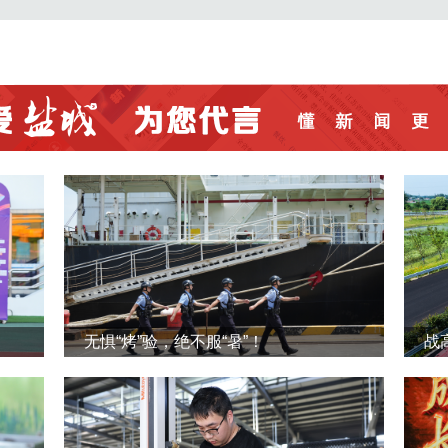
无惧“烤”验，绝不服“暑”！
战