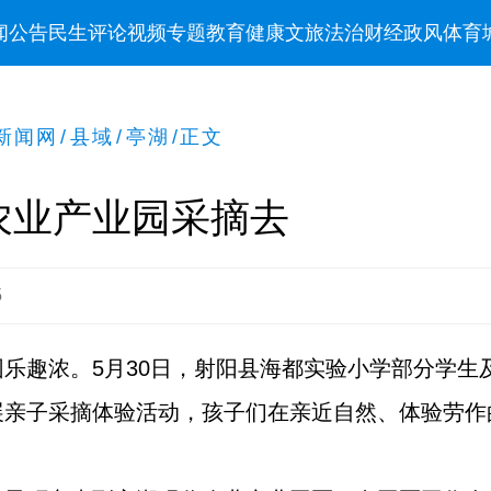
闻
公告
民生
评论
视频
专题
教育
健康
文旅
法治
财经
政风
体育
新闻网
/
县域
/
亭湖
/
正文
农业产业园采摘去
5
乐趣浓。5月30日，射阳县海都实验小学部分学生
展亲子采摘体验活动，孩子们在亲近自然、体验劳作