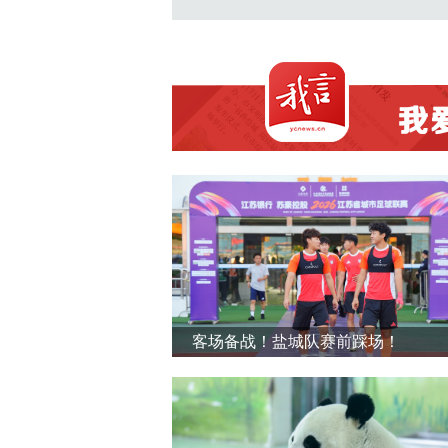
客场备战！盐城队赛前踩场！