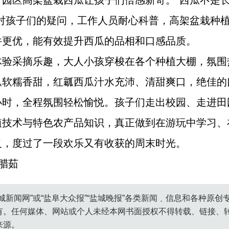
，园区高架盆栽西瓜让孩子们倍感新奇。“西瓜不是
面对孩子们的疑问，工作人员耐心科普，高架盆栽种
件更优，能有效提升西瓜的品相和口感品质。
体验采摘乐趣，大人小孩穿梭在各个种植大棚，氛围
瓜软糯香甜，红瓤西瓜汁水充沛、清甜爽口，绝佳的
小时，全程氛围轻松愉悦。孩子们走出校园、走进田
植技术与特色农产品知识，真正做到在游玩中学习、
义，度过了一段欢乐又有收获的周末时光。
腊茹
城新闻网”或“盐阜大众报”“盐城晚报”各类新闻﹑信息和各种原
有。任何媒体、网站或个人未经本网书面授权不得转载、链接、
来源。