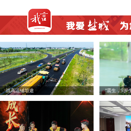
战高温铺坦途
“震生，9岁