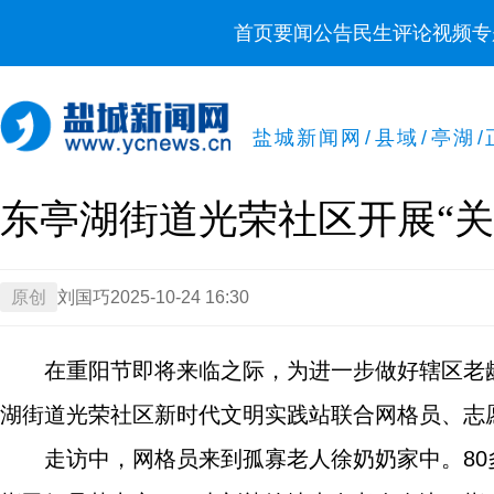
首页
要闻
公告
民生
评论
视频
专
盐城新闻网
/
县域
/
亭湖
/
东亭湖街道光荣社区开展“
原创
刘国巧
2025-10-24 16:30
在重阳节即将来临之际，为进一步做好辖区老
湖街道光荣社区新时代文明实践站联合网格员、志
走访中，网格员来到孤寡老人徐奶奶家中。8