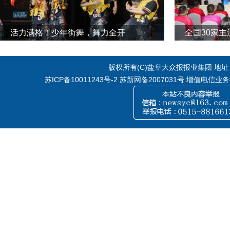
活力满格！少年街舞，舞力全开
全国30家
版权所有(C)盐阜大众报报业集团 地址：江
苏ICP备10011243号-2
苏新网备2007031号 增值电信业务