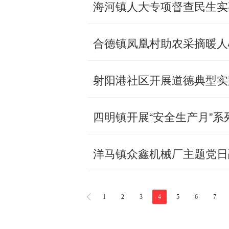
海河镇人大专项督查民生实
合德镇凤凰村助农采摘暖人
射阳港社区开展道德典型实
四明镇开展“安全生产月”系
洋马镇众鑫机械厂主题党日
1
2
3
4
5
6
7