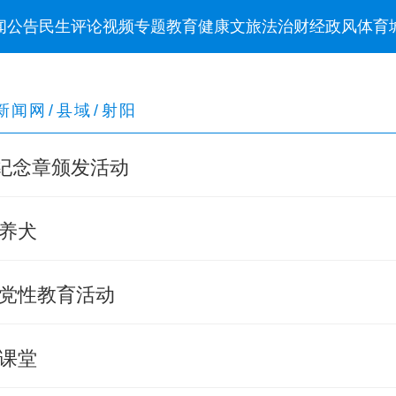
闻
公告
民生
评论
视频
专题
教育
健康
文旅
法治
财经
政风
体育
新闻网
/
县域
/
射阳
”纪念章颁发活动
养犬
党性教育活动
课堂