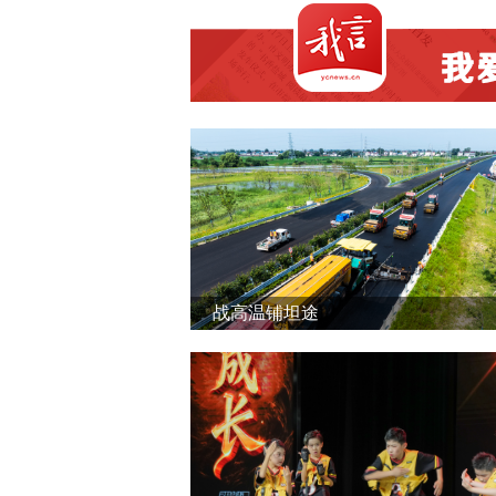
战高温铺坦途