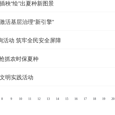
插秧“绘”出夏种新图景
激活基层治理“新引擎”
询活动 筑牢全民安全屏障
 抢抓农时保夏种
文明实践活动
8
9
10
11
12
13
14
15
16
17
18
19
20