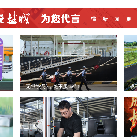
无惧“烤”验，绝不服“暑”！
战