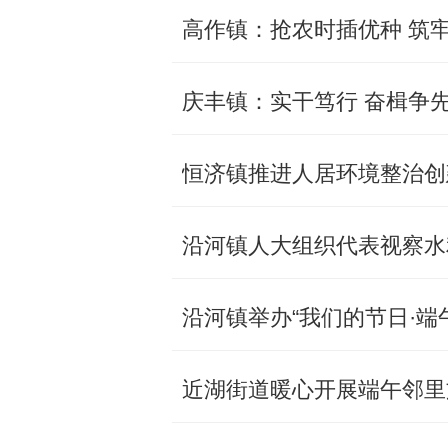
高作镇：抢农时插优种 筑
庆丰镇：实干笃行 奋楫争先
恒济镇推进人居环境整治创
沿河镇人大组织代表视察水
沿河镇举办“我们的节日·端
近湖街道暖心开展端午邻里