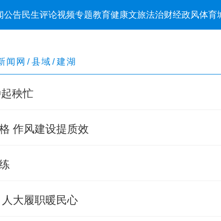
闻
公告
民生
评论
视频
专题
教育
健康
文旅
法治
财经
政风
体育
新闻网
/
县域
/
建湖
种起秧忙
格 作风建设提质效
练
 人大履职暖民心