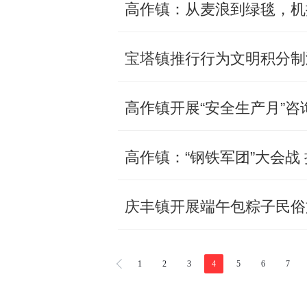
高作镇：从麦浪到绿毯，机
宝塔镇推行行为文明积分制
高作镇开展“安全生产月”咨
高作镇：“钢铁军团”大会战
庆丰镇开展端午包粽子民俗
1
2
3
4
5
6
7