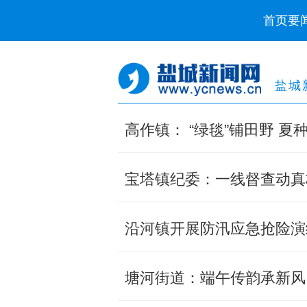
首页
要
盐城
高作镇： “绿毯”铺田野 夏
宝塔镇纪委：一线督查动真
沿河镇开展防汛应急抢险演
塘河街道：端午传韵承新风