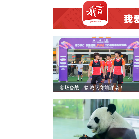
客场备战！盐城队赛前踩场！