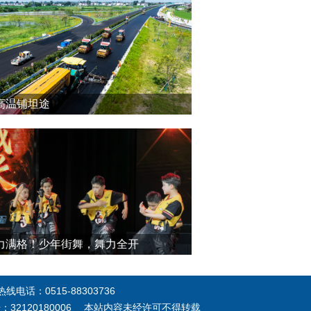
高温铺坦途
力满格！少年街舞，舞力全开
电话：0515-88303736
号：32120180006 本站内容未经许可不得转载