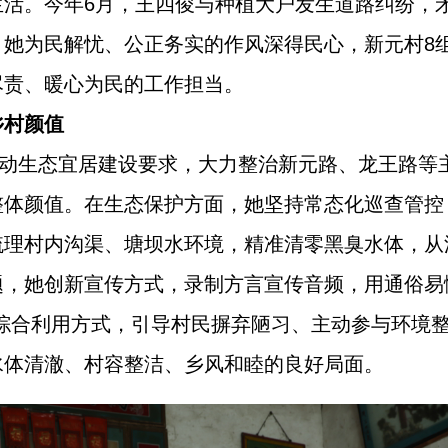
生活。今年6月，王四俊与种植大户发生道路纠纷，
她为民解忧、公正务实的作风深得民心，新元村8组
尽责、暖心为民的工作担当。
乡村颜值
行动生态宜居建设要求，大力整治新元路、龙王路等
整体颜值。在生态保护方面，她坚持常态化巡查管控
梳理村内沟渠、塘坝水环境，精准清零黑臭水体，从
题，她创新宣传方式，录制方言宣传音频，用通俗易
秆综合利用方式，引导村民摒弃陋习、主动参与环境
水体清澈、村容整洁、乡风和睦的良好局面。