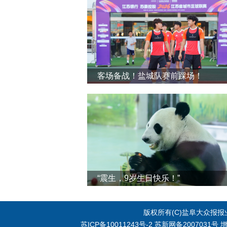
客场备战！盐城队赛前踩场！
“震生，9岁生日快乐！”
版权所有(C)盐阜大众报报业集
苏ICP备10011243号-2
苏新网备2007031号