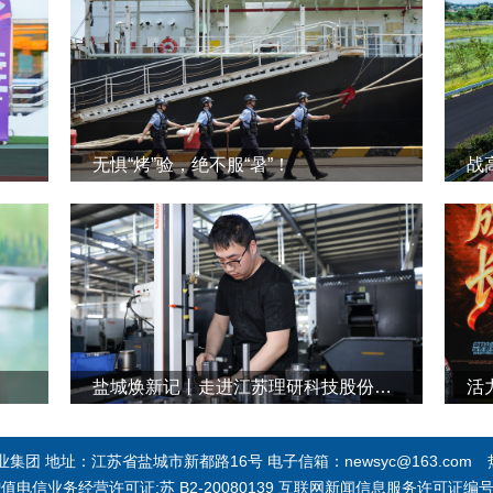
无惧“烤”验，绝不服“暑”！
战
盐城焕新记丨走进江苏理研科技股份有限公司
活
团 地址：江苏省盐城市新都路16号 电子信箱：newsyc@163.com 热线
 增值电信业务经营许可证:苏 B2-20080139 互联网新闻信息服务许可证编