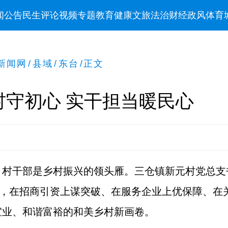
闻
公告
民生
评论
视频
专题
教育
健康
文旅
法治
财经
政风
体育
新闻网
/
县域
/
东台
/
正文
村守初心 实干担当暖民心
，村干部是乡村振兴的领头雁。三仓镇新元村党总支
动，在招商引资上谋突破、在服务企业上优保障、在
宜业、和谐富裕的和美乡村新画卷。