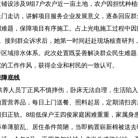
铺设涉及9组7户农户近一亩土地，农户因担忧种
上门走访，讲解项目服务企业发展意义，逐条回应群
调难题，保障项目有序施工。占上光电施工过程中因
水。接到群众诉求后，她第一时间赶赴现场核查研判
善区域排水体系。此次处置既妥善解决群众民生难题
实的工作作风，获得企业和村民的一致认可。
保障底线
困供养人员丁正凤不慎摔伤，卧床无法自理，生活陷
购置营养品，每日上门送餐、照料起居，定期清扫房
回归正轨。8组低保户王四俊家庭困难重重，家属身
褥单薄脏乱、居住条件简陋，当即购置崭新棉被送去