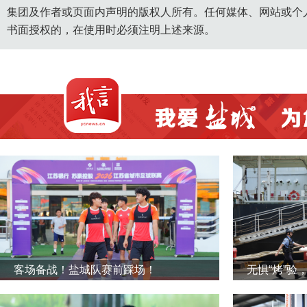
集团及作者或页面内声明的版权人所有。任何媒体、网站或个
书面授权的，在使用时必须注明上述来源。
客场备战！盐城队赛前踩场！
无惧“烤”验