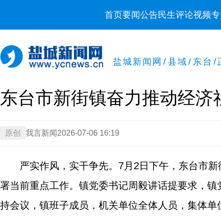
首页
要闻
公告
民生
评论
视频
专
盐城新闻网
/
县域
/
东台
/
东台市新街镇奋力推动经济
原创
我言新闻
2026-07-06 16:19
严实作风，实干争先。7月2日下午，东台市
署当前重点工作。镇党委书记周毅讲话提要求，镇
持会议，镇班子成员，机关单位全体人员，集体单