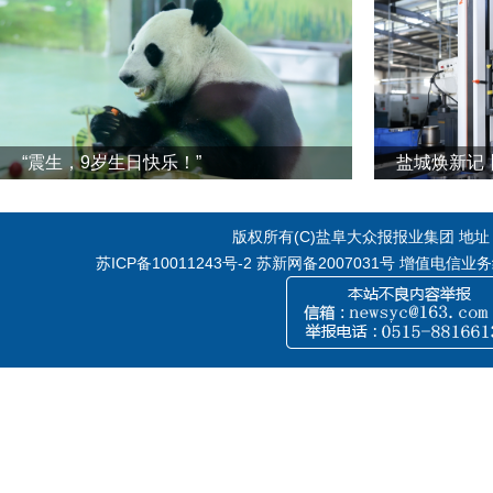
“震生，9岁生日快乐！”
版权所有(C)盐阜大众报报业集团 地址：江
苏ICP备10011243号-2
苏新网备2007031号 增值电信业务