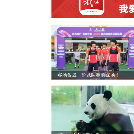
客场备战！盐城队赛前踩场！