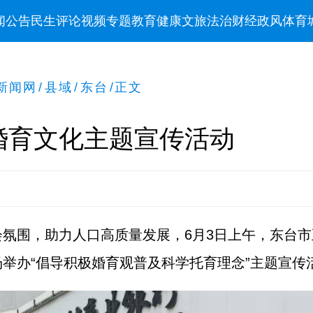
闻
公告
民生
评论
视频
专题
教育
健康
文旅
法治
财经
政风
体育
新闻网
/
县域
/
东台
/
正文
婚育文化主题宣传活动
氛围，助力人口高质量发展，6月3日上午，东台
举办“倡导积极婚育观普及科学托育理念”主题宣传