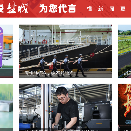
无惧“烤”验，绝不服“暑”！
战