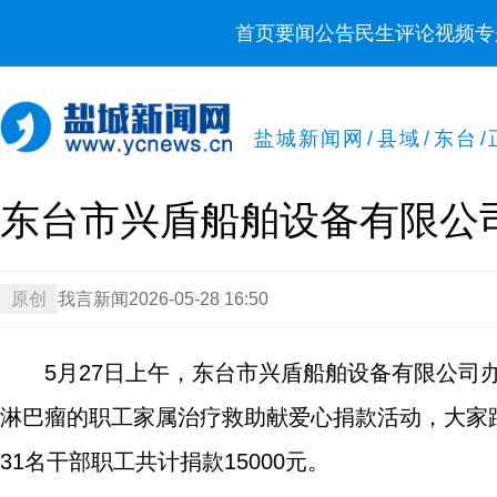
首页
要闻
公告
民生
评论
视频
专
盐城新闻网
/
县域
/
东台
/
东台市兴盾船舶设备有限公
原创
我言新闻
2026-05-28 16:50
5月27日上午，东台市兴盾船舶设备有限公
淋巴瘤的职工家属治疗救助献爱心捐款活动，大家踊
31名干部职工共计捐款15000元。