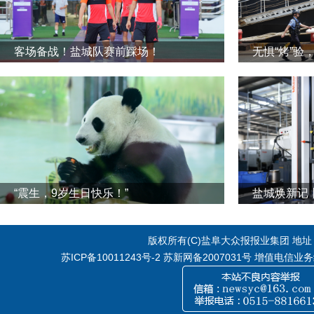
客场备战！盐城队赛前踩场！
无惧“烤”验
“震生，9岁生日快乐！”
版权所有(C)盐阜大众报报业集团 地址：江
苏ICP备10011243号-2
苏新网备2007031号 增值电信业务