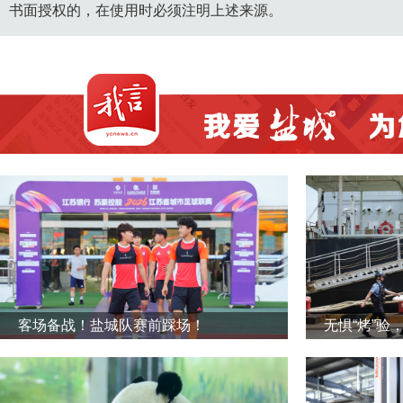
书面授权的，在使用时必须注明上述来源。
客场备战！盐城队赛前踩场！
无惧“烤”验