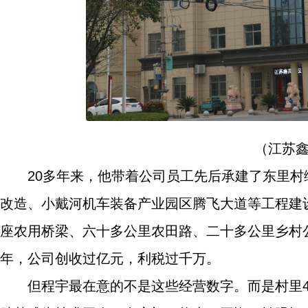
（江苏
20多年来，他带着公司员工先后承建了东里
改造、小戴河机车装备产业园区腾飞大道等工程建
座农用桥梁、六十多公里农田路、二十多公里乡村公
年，公司创收过亿元，利税过千万。
但程宇最在意的不是这些经营数字。而是村里