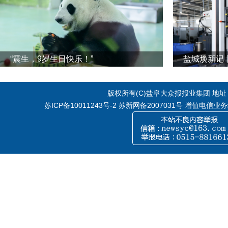
“震生，9岁生日快乐！”
版权所有(C)盐阜大众报报业集团 地址：江
苏ICP备10011243号-2
苏新网备2007031号 增值电信业务