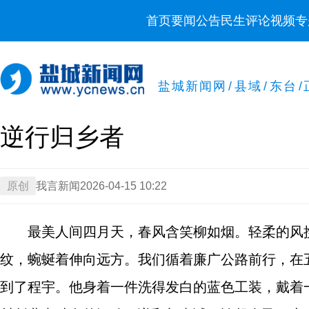
首页
要闻
公告
民生
评论
视频
专
盐城新闻网
/
县域
/
东台
/
逆行归乡者
原创
我言新闻
2026-04-15 10:22
最美人间四月天，春风含笑柳如烟。轻柔的风
纹，蜿蜒着伸向远方。我们循着廉广公路前行，在
到了程宇。他身着一件洗得发白的蓝色工装，戴着