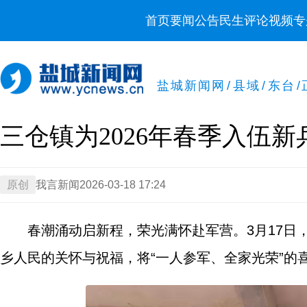
首页
要闻
公告
民生
评论
视频
专
盐城新闻网
/
县域
/
东台
/
三仓镇为2026年春季入伍
原创
我言新闻
2026-03-18 17:24
春潮涌动启新程，荣光满怀赴军营。3月17日
乡人民的关怀与祝福，将“一人参军、全家光荣”的