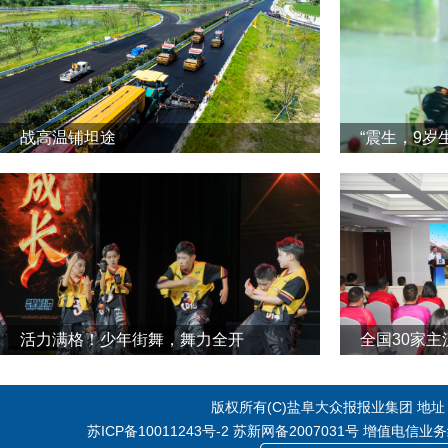
战高温铺坦途
“震生，9岁
活力满格！少年街舞，舞力全开
全国30家
版权所有(C)盐阜大众报报业集团 地址：江
苏ICP备10011243号-2
苏新网备2007031号 增值电信业务