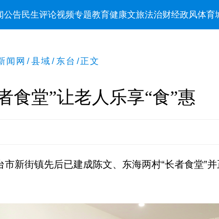
闻
公告
民生
评论
视频
专题
教育
健康
文旅
法治
财经
政风
体育
新闻网
/
县域
/
东台
/
正文
者食堂”让老人乐享“食”惠
，东台市新街镇先后已建成陈文、东海两村“长者食堂”