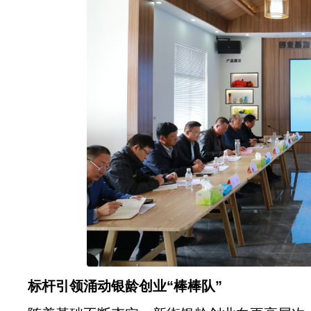
标杆引领涌动银龄创业“棒棒队”