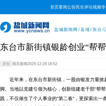
首页
要闻
公告
民生
评论
视频
专
盐城新闻网
/
县域
/
东台
/
东台市新街镇银龄创业“帮帮
原创
我言新闻
2025-12-29 16:52
近年来，在东台市新街镇，一股由银发力量掀
脚。当地以党建引领为核心，创新组建老干部“帮
践，不仅催生了个人事业的“第二春”，更探索出一条