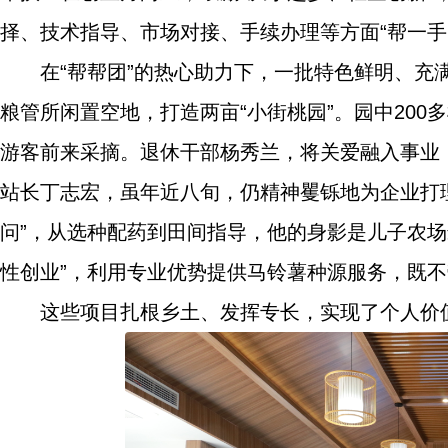
择、技术指导、市场对接、手续办理等方面“帮一手
在“帮帮团”的热心助力下，一批特色鲜明、
粮管所闲置空地，打造两亩“小街桃园”。园中20
游客前来采摘。退休干部杨秀兰，将关爱融入事业
站长丁志宏，虽年近八旬，仍精神矍铄地为企业打
问”，从选种配药到田间指导，他的身影是儿子农
性创业”，利用专业优势提供马铃薯种源服务，既
这些项目扎根乡土、发挥专长，实现了个人价