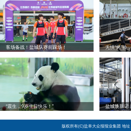
客场备战！盐城队赛前踩场！
无惧“烤”验
“震生，9岁生日快乐！”
版权所有(C)盐阜大众报报业集团 地址：江