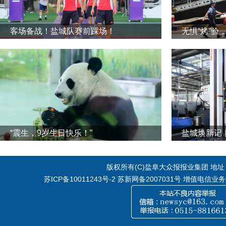
客场备战！盐城队赛前踩场！
无惧“烤”验
“震生，9岁生日快乐！”
版权所有(C)盐阜大众报报业集团 地址：江
苏ICP备10011243号-2
苏新网备2007031号 增值电信业务