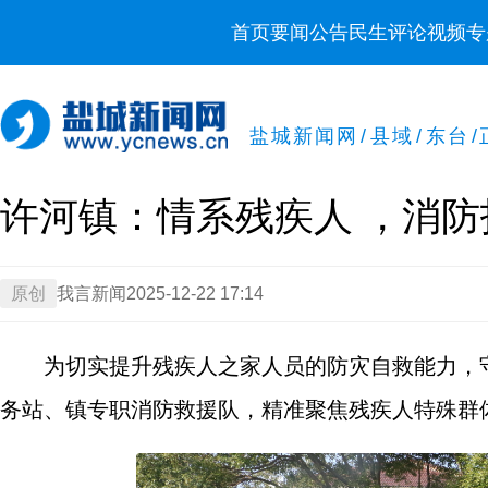
首页
要闻
公告
民生
评论
视频
专
盐城新闻网
/
县域
/
东台
/
许河镇：情系残疾人 ，消防
原创
我言新闻
2025-12-22 17:14
为切实提升残疾人之家人员的防灾自救能力，守
务站、镇专职消防救援队，精准聚焦残疾人特殊群