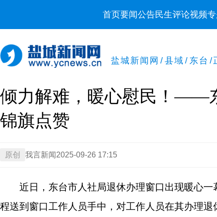
首页
要闻
公告
民生
评论
视频
专
盐城新闻网
/
县域
/
东台
/
倾力解难，暖心慰民！——
锦旗点赞
原创
我言新闻
2025-09-26 17:15
近日，东台市人社局退休办理窗口出现暖心一
程送到窗口工作人员手中，对工作人员在其办理退