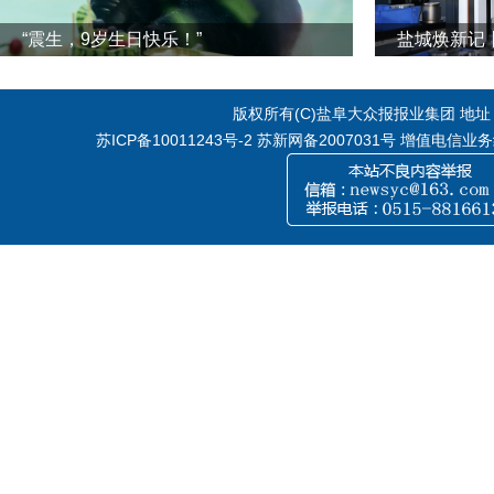
“震生，9岁生日快乐！”
版权所有(C)盐阜大众报报业集团 地址：江
苏ICP备10011243号-2
苏新网备2007031号 增值电信业务