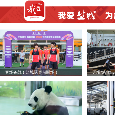
客场备战！盐城队赛前踩场！
无惧“烤”验