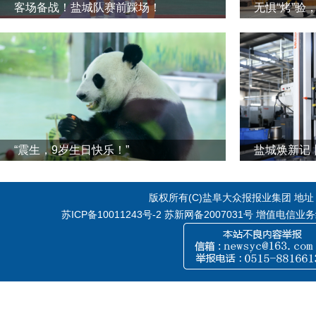
客场备战！盐城队赛前踩场！
无惧“烤”验
“震生，9岁生日快乐！”
版权所有(C)盐阜大众报报业集团 地址：江
苏ICP备10011243号-2
苏新网备2007031号 增值电信业务