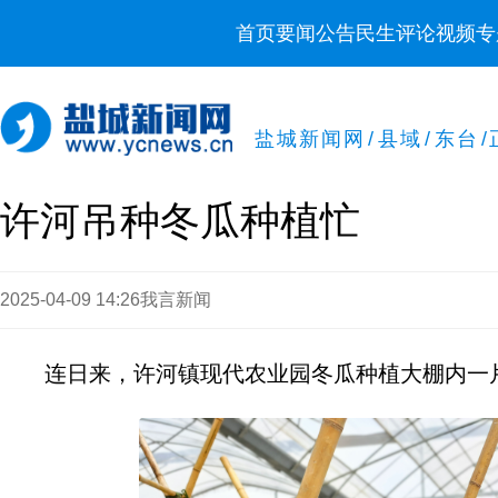
首页
要闻
公告
民生
评论
视频
专
盐城新闻网
/
县域
/
东台
/
许河吊种冬瓜种植忙
2025-04-09 14:26
我言新闻
连日来，许河镇现代农业园冬瓜种植大棚内一