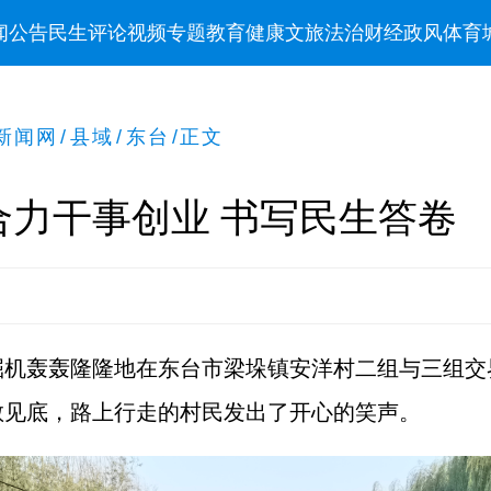
闻
公告
民生
评论
视频
专题
教育
健康
文旅
法治
财经
政风
体育
新闻网
/
县域
/
东台
/
正文
合力干事创业 书写民生答卷
掘机轰轰隆隆地在东台市梁垛镇安洋村二组与三组交
敞见底，路上行走的村民发出了开心的笑声。