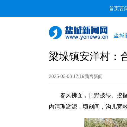
首页
要
盐城
梁垛镇安洋村：
2025-03-03 17:19
我言新闻
春风拂面，田野披绿。挖
内清理淤泥，顷刻间，沟儿宽