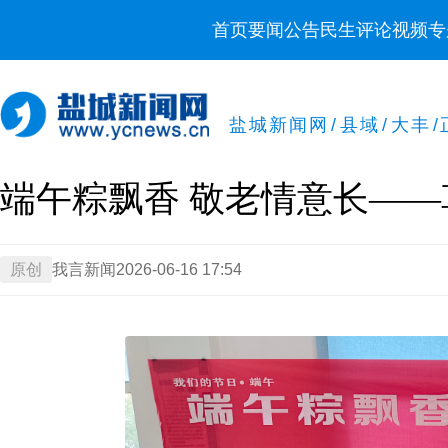
首页
要闻
公告
民生
评论
视频
专
盐城新闻网
/
县域
/
大丰
/
端午粽飘香 敬老情意长—
原创
我言新闻
2026-06-16 17:54