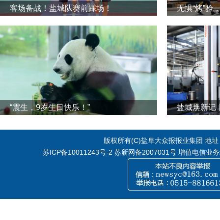
客场备战！盐城队赛前踩场！
无惧“烤”验
“震生，9岁生日快乐！”
版权所有(C)盐阜大众报报业集团 地址：江
苏ICP备10011243号-2
苏新网备2007031号 增值电信业务