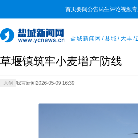
首页
要闻
公告
民生
评论
视频
专
盐城新闻网
/
县域
/
大丰
/
草堰镇筑牢小麦增产防线
原创
我言新闻
2026-05-09 16:39