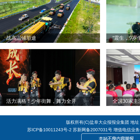
战高温铺坦途
“震生，9岁
活力满格！少年街舞，舞力全开
全国30家
版权所有(C)盐阜大众报报业集团 地址：江
苏ICP备10011243号-2
苏新网备2007031号 增值电信业务