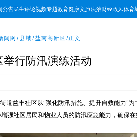
闻
公告
民生
评论
视频
专题
教育
健康
文旅
法治
财经
政风
体育
新闻网
/
县域
/
盐南高新区
/
正文
区举行防汛演练活动
城街道益丰社区以“强化防汛措施、提升自救能力”
步增强社区居民和物业人员的防汛应急能力，确保在