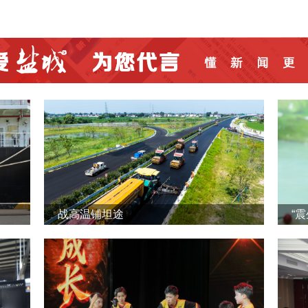
战高温铺坦途
“