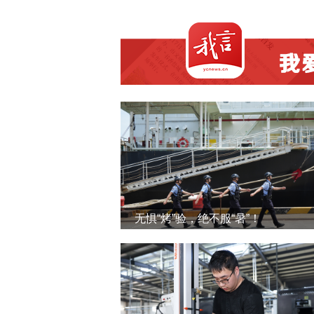
无惧“烤”验，绝不服“暑”！