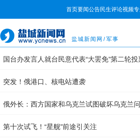
首页
要闻
公告
民生
评论
视频
专
盐城新闻网
/
军事
国台办发言人就台民意代表“大罢免”第二轮
突发！俄港口、核电站遭袭
俄外长：西方国家和乌克兰试图破坏乌克兰
第十次试飞！“星舰”前途引关注