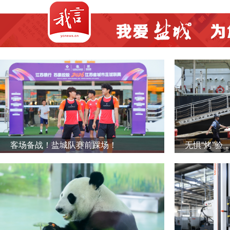
客场备战！盐城队赛前踩场！
无惧“烤”验