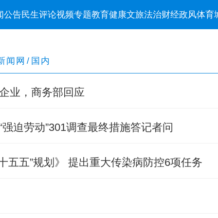
闻
公告
民生
评论
视频
专题
教育
健康
文旅
法治
财经
政风
体育
新闻网
/
国内
企业，商务部回应
强迫劳动”301调查最终措施答记者问
十五五”规划》 提出重大传染病防控6项任务