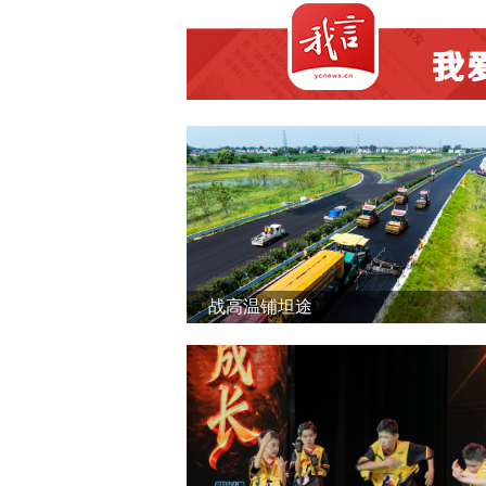
战高温铺坦途