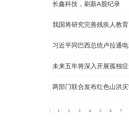
长鑫科技，刷新A股纪录
我国将研究完善残疾人教育
习近平同巴西总统卢拉通电
未来五年将深入开展孤独症
两部门联合发布红色山洪灾
1
2
3
4
5
6
7