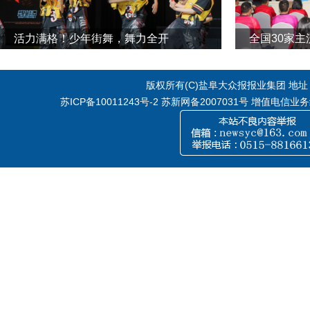
活力满格！少年街舞，舞力全开
全国30家
版权所有(C)盐阜大众报报业集团 地址：江
苏ICP备10011243号-2
苏新网备2007031号 增值电信业务