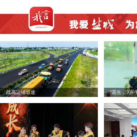
战高温铺坦途
“震生，9岁