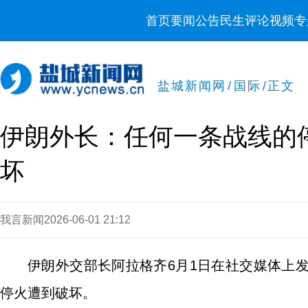
首页
要闻
公告
民生
评论
视频
专
盐城新闻网
/
国际
/
正文
伊朗外长：任何一条战线的
坏
我言新闻
2026-06-01 21:12
伊朗外交部长阿拉格齐6月1日在社交媒体上
停火遭到破坏。