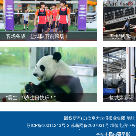
客场备战！盐城队赛前踩场！
无惧“烤”验
“震生，9岁生日快乐！”
版权所有(C)盐阜大众报报业集团 地址：江
苏ICP备10011243号-2
苏新网备2007031号 增值电信业务