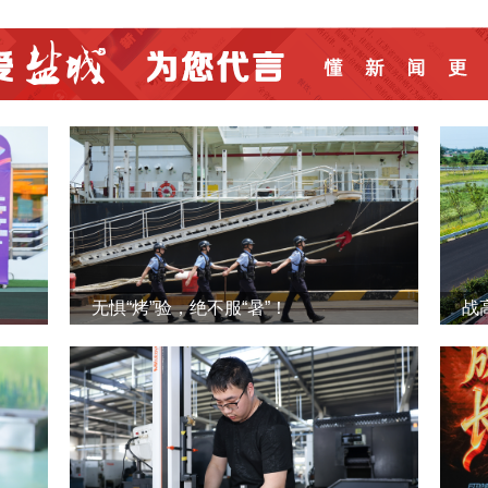
无惧“烤”验，绝不服“暑”！
战