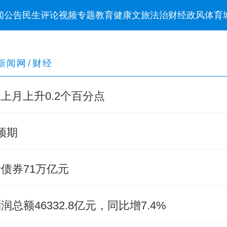
闻
公告
民生
评论
视频
专题
教育
健康
文旅
法治
财经
政风
体育
新闻网
/
财经
比上月上升0.2个百分点
预期
行债券71万亿元
总额46332.8亿元，同比增7.4%