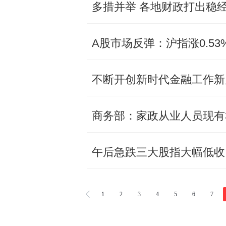
多措并举 各地财政打出稳
A股市场反弹：沪指涨0.53%
商务部：家政从业人员现有30
午后急跌三大股指大幅低收
1
2
3
4
5
6
7