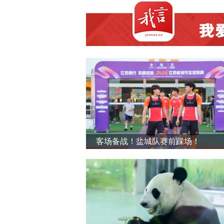
客场备战！盐城队赛前踩场！