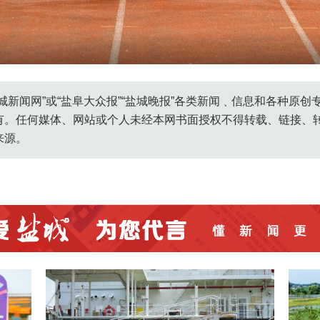
oss.ycnews.cn/media/20260704/0127cf6c260ccebc69e3353e40b
城新闻网”或“盐阜大众报”“盐城晚报”各类新闻﹑信息和各种原
有。任何媒体、网站或个人未经本网书面授权不得转载、链接、
来源。