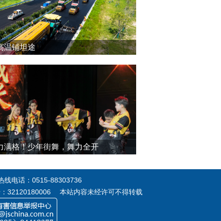
高温铺坦途
力满格！少年街舞，舞力全开
电话：0515-88303736
号：32120180006 本站内容未经许可不得转载