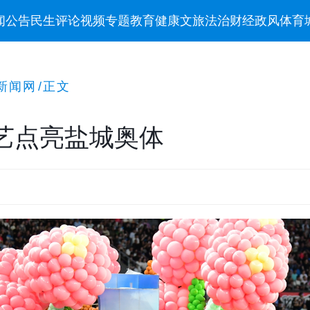
闻
公告
民生
评论
视频
专题
教育
健康
文旅
法治
财经
政风
体育
新闻网
/
正文
艺点亮盐城奥体