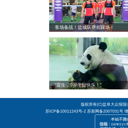
客场备战！盐城队赛前踩场！
“震生，9岁生日快乐！”
版权所有(C)盐阜大众报报业集
苏ICP备10011243号-2
苏新网备2007031号