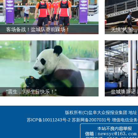
客场备战！盐城队赛前踩场！
无惧“烤”验
“震生，9岁生日快乐！”
版权所有(C)盐阜大众报报业集团 地址：江
苏ICP备10011243号-2
苏新网备2007031号 增值电信业务