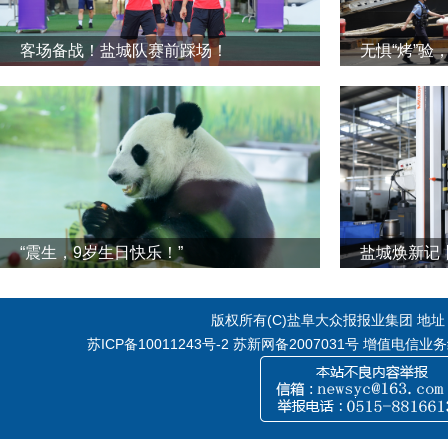
客场备战！盐城队赛前踩场！
无惧“烤”验
“震生，9岁生日快乐！”
版权所有(C)盐阜大众报报业集团 地址：江
苏ICP备10011243号-2
苏新网备2007031号 增值电信业务