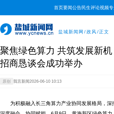
首页
要闻
公告
民生
评论
视频
专
盐城新闻网
/
政风
/
正文
聚焦绿色算力 共筑发展新机 
招商恳谈会成功举办
原创
我言新闻
2026-06-10 10:13
为积极融入长三角算力产业协同发展格局，深
深度融合、协同赋能，6月9日，黄海新区绿色算