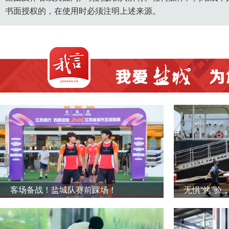
书面授权的，在使用时必须注明上述来源。
客场备战！盐城队赛前踩场！
无惧“烤”验