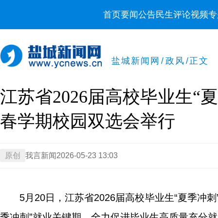
首页
要闻
公告
民生
评论
视频
专
盐城新闻网
/
政风
/
正文
江苏省2026届高校毕业生
春学期校园双选会举行
原创
我言新闻
2026-05-23 13:03
5月20日，江苏省2026届高校毕业生“夏季
季冲刺”就业关键期，全力促进毕业生高质量充分