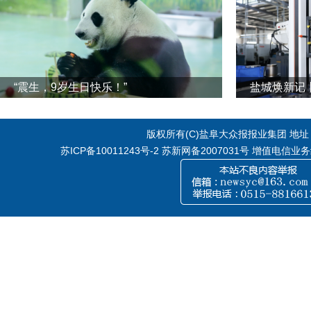
“震生，9岁生日快乐！”
版权所有(C)盐阜大众报报业集团 地址：江
苏ICP备10011243号-2
苏新网备2007031号 增值电信业务