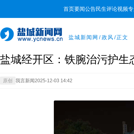
首页
要闻
公告
民生
评论
视频
专
盐城新闻网
/
政风
/
正文
盐城经开区：铁腕治污护生
原创
我言新闻
2025-12-03 14:42