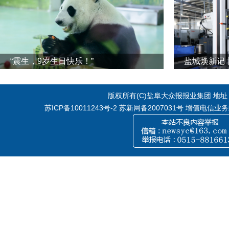
“震生，9岁生日快乐！”
版权所有(C)盐阜大众报报业集团 地址：江
苏ICP备10011243号-2
苏新网备2007031号 增值电信业务