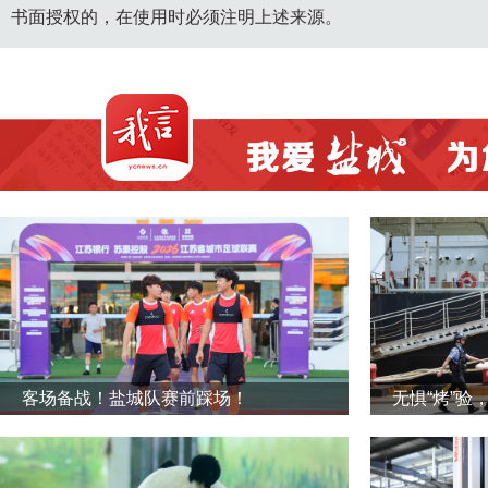
书面授权的，在使用时必须注明上述来源。
客场备战！盐城队赛前踩场！
无惧“烤”验