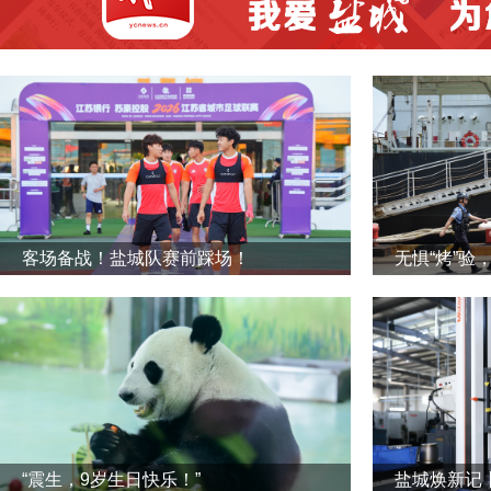
客场备战！盐城队赛前踩场！
无惧“烤”验
“震生，9岁生日快乐！”