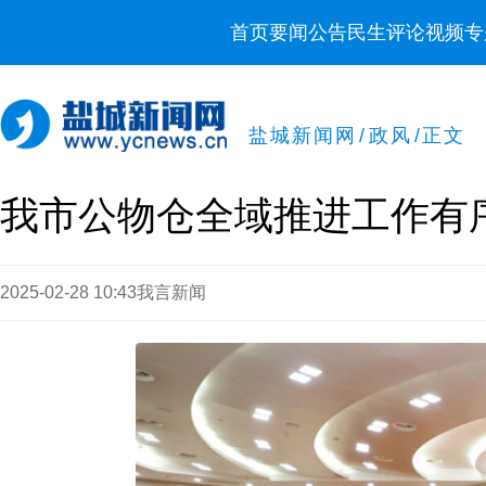
首页
要闻
公告
民生
评论
视频
专
盐城新闻网
/
政风
/
正文
我市公物仓全域推进工作有
2025-02-28 10:43
我言新闻