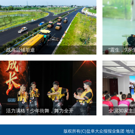
战高温铺坦途
“震生，9岁
活力满格！少年街舞，舞力全开
全国30家
版权所有(C)盐阜大众报报业集团 地址：江