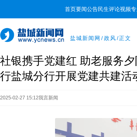
首页
要闻
公告
民生
评论
视频
专
盐城新闻网
/
政风
/
正文
社银携手党建红 助老服务夕
行盐城分行开展党建共建活
2025-02-27 15:12
我言新闻