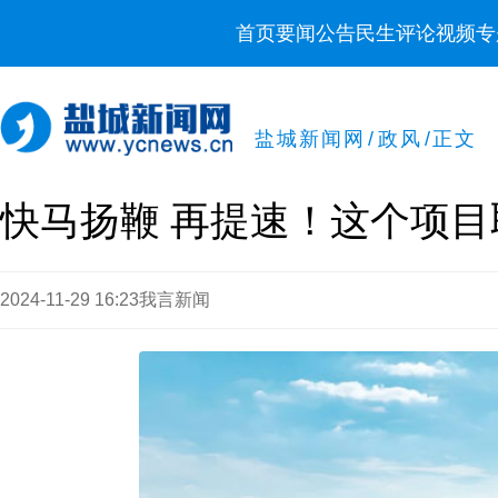
首页
要闻
公告
民生
评论
视频
专
盐城新闻网
/
政风
/
正文
快马扬鞭 再提速！这个项
2024-11-29 16:23
我言新闻