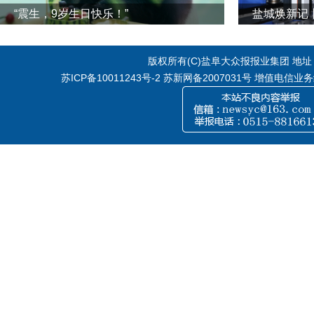
“震生，9岁生日快乐！”
版权所有(C)盐阜大众报报业集团 地址：江
苏ICP备10011243号-2
苏新网备2007031号 增值电信业务