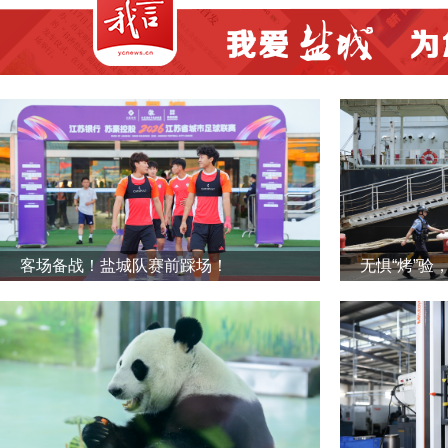
客场备战！盐城队赛前踩场！
无惧“烤”验