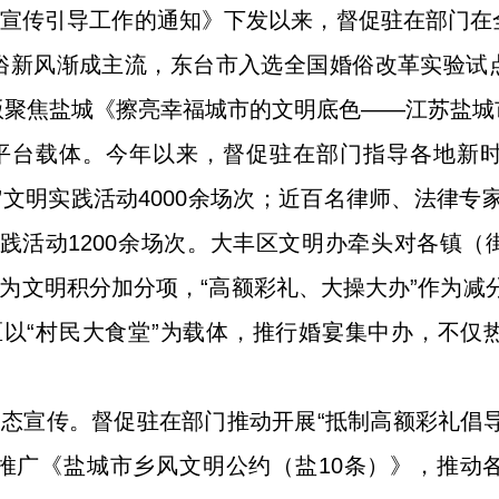
”宣传引导工作的通知》下发以来，督促驻在部门
俗新风渐成主流，东台市入选全国婚俗改革实验试
聚焦盐城《擦亮幸福城市的文明底色——江苏盐城市移
好平台载体。今年以来，督促驻在部门指导各地新
”文明实践活动4000余场次；近百名律师、法律专
践活动1200余场次。大丰区文明办牵头对各镇
作为文明积分加分项，“高额彩礼、大操大办”作为减
区以“村民大食堂”为载体，推行婚宴集中办，不
。
常态宣传。督促驻在部门推动开展“抵制高额彩礼倡
推广《盐城市乡风文明公约（盐10条）》，推动