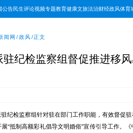
闻
公告
民生
评论
视频
专题
教育
健康
文旅
法治
财经
政风
体育
新闻网
/
政风
/
正文
派驻纪检监察组督促推进移风
派驻纪检监察组针对驻在部门工作职能，有效督促驻
展“抵制高额彩礼倡导文明婚俗”宣传引导工作。