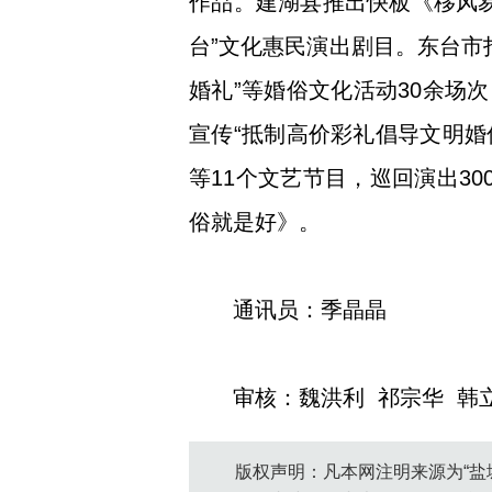
作品。建湖县推出快板《移风
台”文化惠民演出剧目。东台市打
婚礼”等婚俗文化活动30余场
宣传“抵制高价彩礼倡导文明婚
等11个文艺节目，巡回演出3
俗就是好》。
通讯员：季晶晶
审核：魏洪利 祁宗华 韩
版权声明：凡本网注明来源为“盐