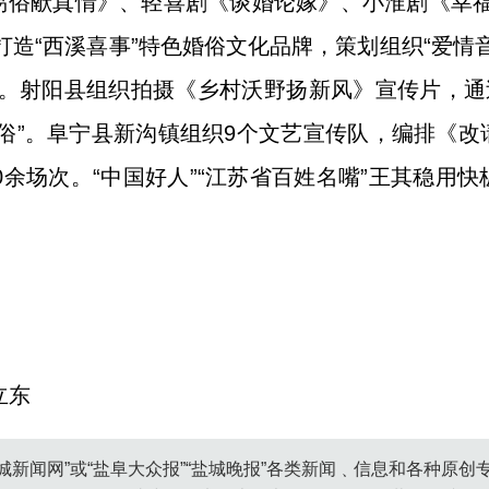
易俗献真情》、轻喜剧《谈婚论嫁》、小淮剧《幸福
造“西溪喜事”特色婚俗文化品牌，策划组织“爱情音
次。射阳县组织拍摄《乡村沃野扬新风》宣传片，通
俗”。阜宁县新沟镇组织9个文艺宣传队，编排《
00余场次。“中国好人”“江苏省百姓名嘴”王其稳用
立东
城新闻网”或“盐阜大众报”“盐城晚报”各类新闻﹑信息和各种原