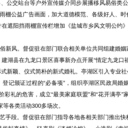
屏、公交站台等户外宣传媒介同步展播移风易俗类
挡雨棚公益广告画面，加大道德模范、各级好人、
在遮阳挡雨棚宣传栏增加《盐城市乡风文明公约》
婚俗新风。督促驻在部门联合相关单位共同组建婚
建湖县在九龙口景区喜事新办点开展“情定九龙口
形式新颖、仪式简朴的新式婚礼。亭湖区引入专业社
登记颁证过程的“必备项”，组织亭湖区民政局婚
价彩礼的危害，成立“最美家庭联盟”和“花开满亭”
家等各类活动300多场次。
文艺手段。督促驻在部门指导各地各相关部门推出快