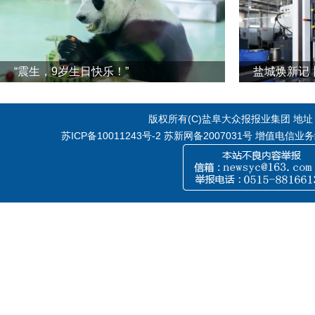
“震生，9岁生日快乐！”
版权所有(C)盐阜大众报报业集团 地址：江
苏ICP备10011243号-2
苏新网备2007031号 增值电信业务