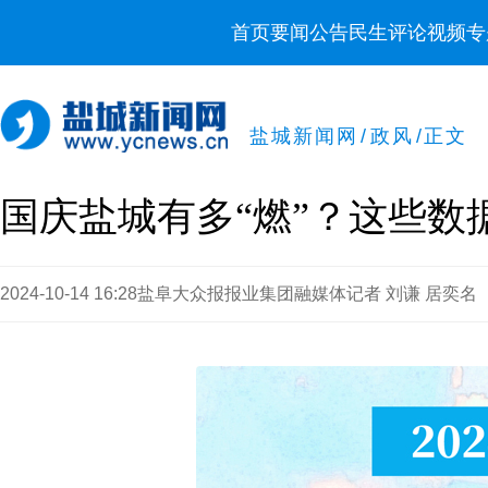
首页
要闻
公告
民生
评论
视频
专
盐城新闻网
/
政风
/
正文
国庆盐城有多“燃”？这些数
2024-10-14 16:28
盐阜大众报报业集团融媒体记者 刘谦 居奕名