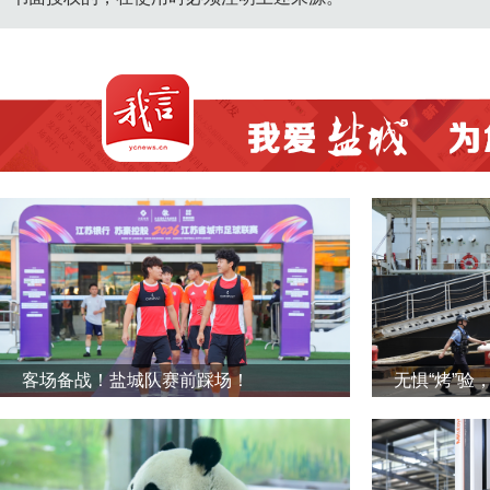
客场备战！盐城队赛前踩场！
无惧“烤”验