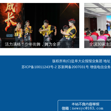
活力满格！少年街舞，舞力全开
全国30家
版权所有(C)盐阜大众报报业集团 地址：江
苏ICP备10011243号-2
苏新网备2007031号 增值电信业务