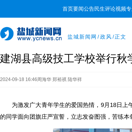
首页
要闻
公告
民生
评论
视频
专
盐城新闻网
/
政风
/
正文
建湖县高级技工学校举行秋
2024-09-18 16:46
周海华 郑裕祺 陆华祥
为激发广大青年学生的爱国热情，9月18日上
的同学面向团旗庄严宣誓，立志发奋图强，苦练本