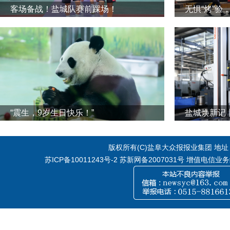
客场备战！盐城队赛前踩场！
无惧“烤”验
“震生，9岁生日快乐！”
版权所有(C)盐阜大众报报业集团 地址：江
苏ICP备10011243号-2
苏新网备2007031号 增值电信业务