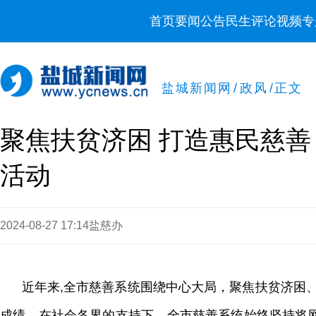
首页
要闻
公告
民生
评论
视频
专
盐城新闻网
/
政风
/
正文
聚焦扶贫济困 打造惠民慈善
活动
2024-08-27 17:14
盐慈办
近年来,全市慈善系统围绕中心大局，聚焦扶贫济困、
成绩。在社会各界的支持下，‌全市慈善系统始终坚持将