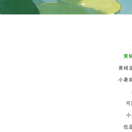
黄
黄鳝
小暑
可
小
也