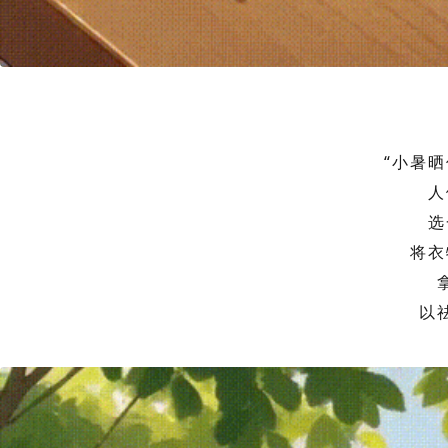
“小暑
人
选
将衣
以