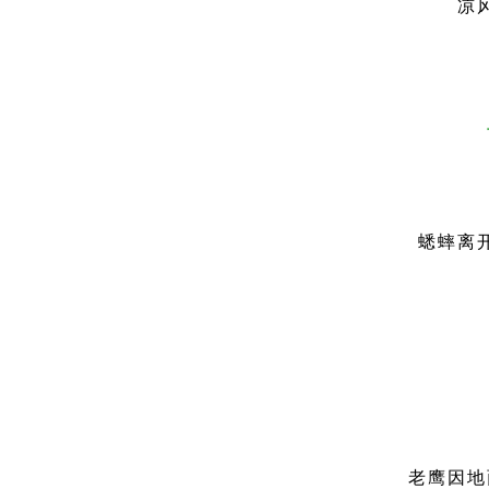
凉
蟋蟀离
老鹰因地