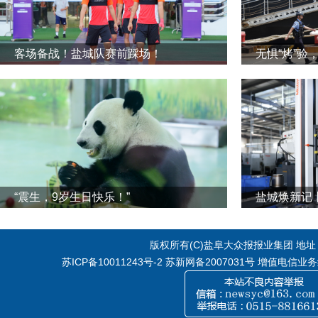
客场备战！盐城队赛前踩场！
无惧“烤”验
“震生，9岁生日快乐！”
版权所有(C)盐阜大众报报业集团 地址：江
苏ICP备10011243号-2
苏新网备2007031号 增值电信业务