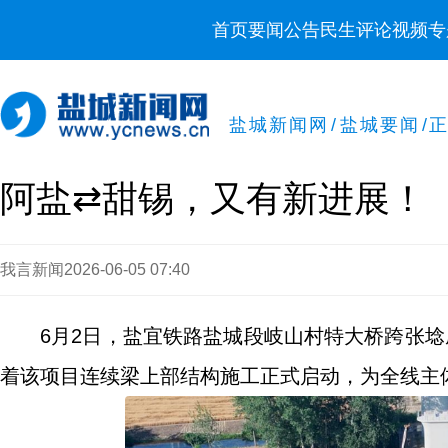
首页
要闻
公告
民生
评论
视频
专
盐城新闻网
/
盐城要闻
/
阿盐⇄甜锡，又有新进展！
我言新闻
2026-06-05 07:40
6月2日，盐宜铁路盐城段岐山村特大桥跨张埝庄
着该项目连续梁上部结构施工正式启动，为全线主