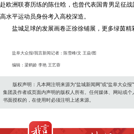
赴欧洲联赛历练的陈仕晗，也曾代表国青男足征战
高水平运动员身份考入高校深造。
盐城足球的发展画卷正徐徐铺展，更多绿茵精
盐阜大众报/我言新闻记者：陈雪峰/文 王焱/图
编辑：梁鹤龄 李艳 王艺蓉
版权声明：凡本网注明来源为“盐城新闻网”或“盐阜大众报
集团及作者或页面内声明的版权人所有。任何媒体、网站或个
书面授权的，在使用时必须注明上述来源。