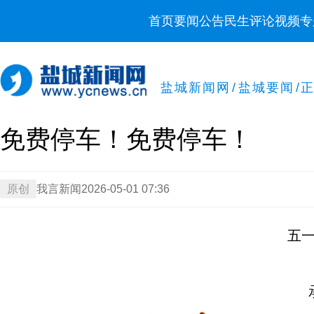
首页
要闻
公告
民生
评论
视频
专
盐城新闻网
/
盐城要闻
/
免费停车！免费停车！
原创
我言新闻
2026-05-01 07:36
五