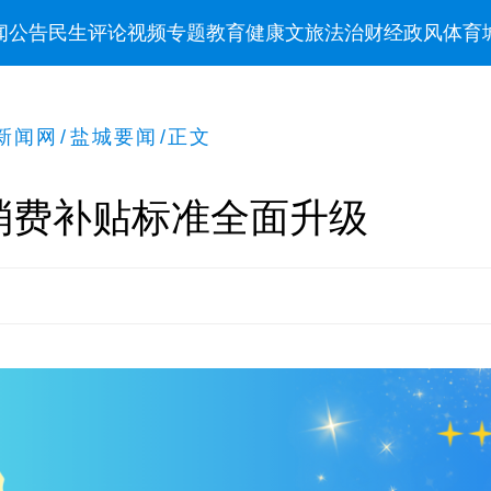
闻
公告
民生
评论
视频
专题
教育
健康
文旅
法治
财经
政风
体育
新闻网
/
盐城要闻
/
正文
消费补贴标准全面升级