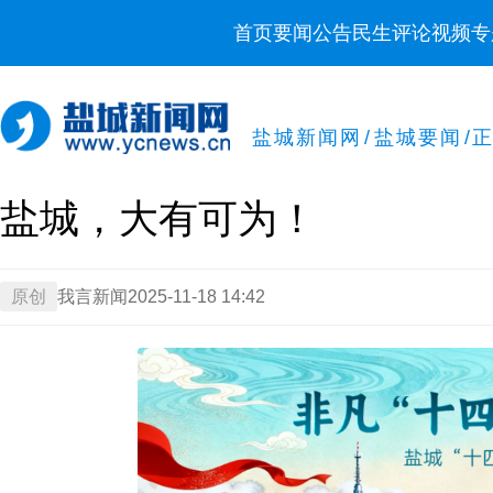
首页
要闻
公告
民生
评论
视频
专
盐城新闻网
/
盐城要闻
/
盐城，大有可为！
原创
我言新闻
2025-11-18 14:42