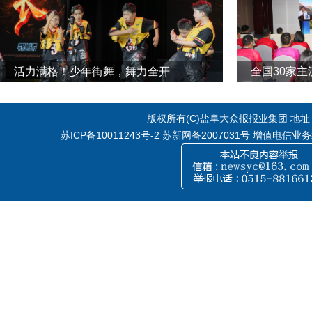
活力满格！少年街舞，舞力全开
全国30家
版权所有(C)盐阜大众报报业集团 地址：江
苏ICP备10011243号-2
苏新网备2007031号 增值电信业务