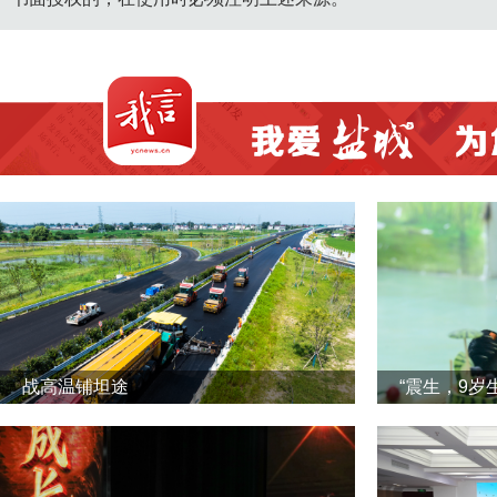
战高温铺坦途
“震生，9岁