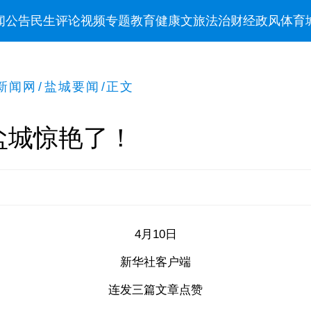
闻
公告
民生
评论
视频
专题
教育
健康
文旅
法治
财经
政风
体育
新闻网
/
盐城要闻
/
正文
盐城惊艳了！
4月10日
新华社客户端
连发三篇文章点赞