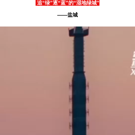
追“绿”逐“蓝”的“湿地绿城”
——盐城