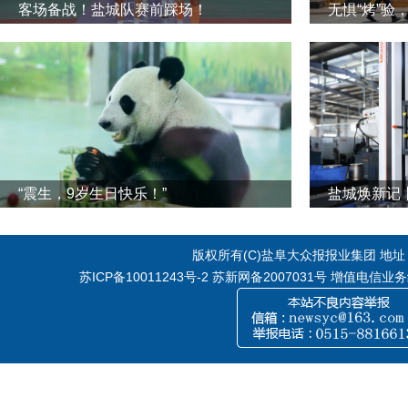
客场备战！盐城队赛前踩场！
无惧“烤”验
“震生，9岁生日快乐！”
版权所有(C)盐阜大众报报业集团 地址：江
苏ICP备10011243号-2
苏新网备2007031号 增值电信业务