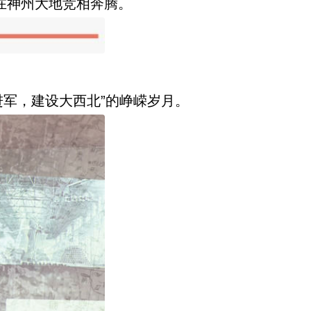
在神州大地竞相奔腾。
进军，建设大西北”的峥嵘岁月。