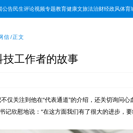
闻
公告
民生
评论
视频
专题
教育
健康
文旅
法治
财经
政风
体育
网信
/
正文
科技工作者的故事
不仅关注到他在“代表通道”的介绍，还关切询问心
总书记欣慰地说：“在这方面我们有了很大的进步，