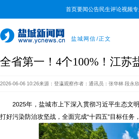
首页
要闻
公告
民生
评论
视频
专
盐城网信
/
正文
全省第一！4个100%！江苏盐
2026-06-06 10:26
来源：登瀛观察
作者：通讯员：张华林 段永欣
2025年，盐城市上下深入贯彻习近平生态
打好污染防治攻坚战，全面完成“十四五”目标任务