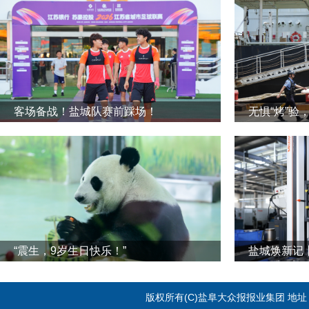
客场备战！盐城队赛前踩场！
无惧“烤”验
“震生，9岁生日快乐！”
版权所有(C)盐阜大众报报业集团 地址：江