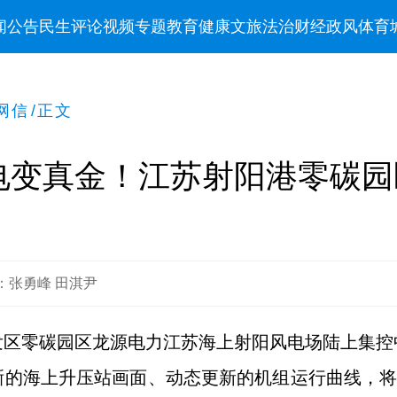
闻
公告
民生
评论
视频
专题
教育
健康
文旅
法治
财经
政风
体育
网信
/
正文
电变真金！江苏射阳港零碳园
：张勇峰 田淇尹
发区零碳园区龙源电力江苏海上射阳风电场陆上集控
的海上升压站画面、动态更新的机组运行曲线，将