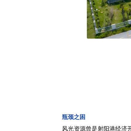
瓶颈之困
风光资源曾是射阳港经济