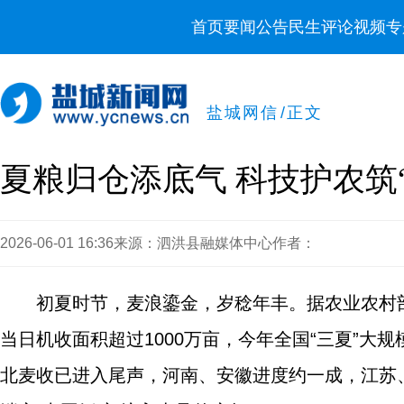
首页
要闻
公告
民生
评论
视频
专
盐城网信
/
正文
夏粮归仓添底气 科技护农筑
2026-06-01 16:36
来源：泗洪县融媒体中心
作者：
初夏时节，麦浪鎏金，岁稔年丰。据农业农村部最
当日机收面积超过1000万亩，今年全国“三夏”
北麦收已进入尾声，河南、安徽进度约一成，江苏