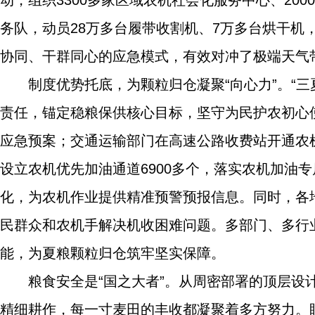
动，组织3300多家区域农机社会化服务中心、20
务队，动员28万多台履带收割机、7万多台烘干机
协同、干群同心的应急模式，有效对冲了极端天气
制度优势托底，为颗粒归仓凝聚“向心力”。“
责任，锚定稳粮保供核心目标，坚守为民护农初心
应急预案；交通运输部门在高速公路收费站开通农机
设立农机优先加油通道6900多个，落实农机加油
化，为农机作业提供精准预警预报信息。同时，各地
民群众和农机手解决机收困难问题。多部门、多行
能，为夏粮颗粒归仓筑牢坚实保障。
粮食安全是“国之大者”。从周密部署的顶层
精细耕作，每一寸麦田的丰收都凝聚着多方努力。