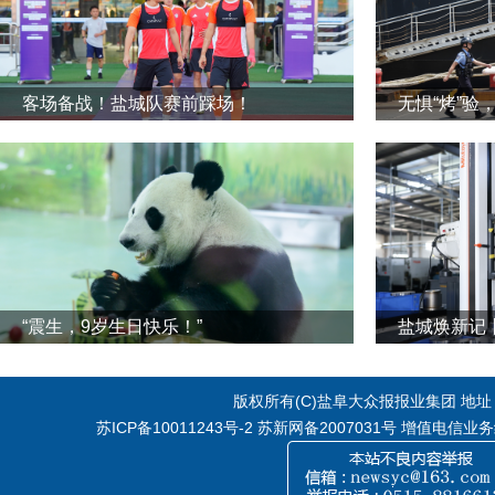
客场备战！盐城队赛前踩场！
无惧“烤”验
“震生，9岁生日快乐！”
版权所有(C)盐阜大众报报业集团 地址：江
苏ICP备10011243号-2
苏新网备2007031号 增值电信业务