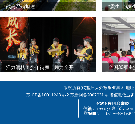
战高温铺坦途
“震生，9岁
活力满格！少年街舞，舞力全开
全国30家
版权所有(C)盐阜大众报报业集团 地址：江
苏ICP备10011243号-2
苏新网备2007031号 增值电信业务