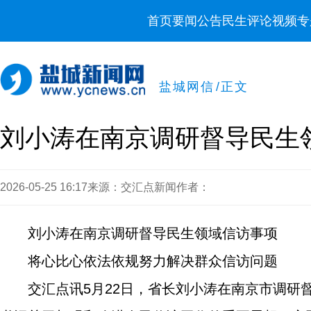
首页
要闻
公告
民生
评论
视频
专
盐城网信
/
正文
刘小涛在南京调研督导民生
2026-05-25 16:17
来源：交汇点新闻
作者：
刘小涛在南京调研督导民生领域信访事项
将心比心依法依规努力解决群众信访问题
交汇点讯5月22日，省长刘小涛在南京市调